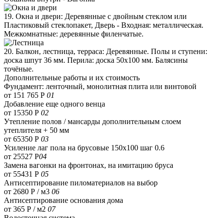
19. Окна и двери: Деревянные с двойным стеклом или
Пластиковый стеклопакет, Дверь - Входная: металлическая.
Межкомнатные: деревянные филенчатые.
20. Балкон, лестница, терраса: Деревянные. Полы и ступени:
доска шпут 36 мм. Перила: доска 50х100 мм. Балясины
точёные.
Дополнительные работы и их стоимость
Фундамент: ленточный, монолитная плита или винтовой
от 151 765 Р
01
Добавление еще одного венца
от 15350 Р
02
Утепление полов / мансарды дополнительным слоем
утеплителя + 50 мм
от 65350 Р
03
Усиление лаг пола на брусовые 150х100 шаг 0.6
от 25527 Р
04
Замена вагонки на фронтонах, на имитацию бруса
от 55431 Р
05
Антисептирование пиломатериалов на выбор
от 2680 Р / м3
06
Антисептирование основания дома
от 365 Р / м2
07
Водосточная система