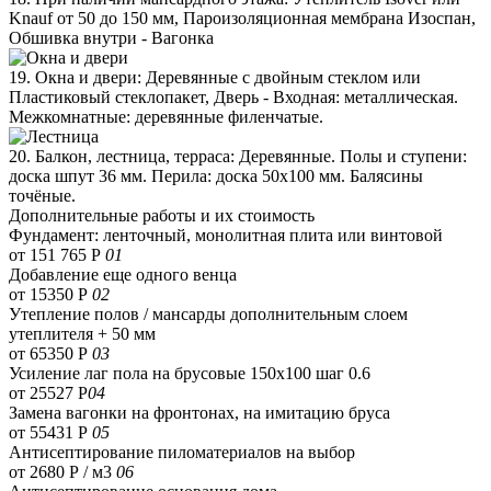
Knauf от 50 до 150 мм, Пароизоляционная мембрана Изоспан,
Обшивка внутри - Вагонка
19. Окна и двери: Деревянные с двойным стеклом или
Пластиковый стеклопакет, Дверь - Входная: металлическая.
Межкомнатные: деревянные филенчатые.
20. Балкон, лестница, терраса: Деревянные. Полы и ступени:
доска шпут 36 мм. Перила: доска 50х100 мм. Балясины
точёные.
Дополнительные работы и их стоимость
Фундамент: ленточный, монолитная плита или винтовой
от 151 765 Р
01
Добавление еще одного венца
от 15350 Р
02
Утепление полов / мансарды дополнительным слоем
утеплителя + 50 мм
от 65350 Р
03
Усиление лаг пола на брусовые 150х100 шаг 0.6
от 25527 Р
04
Замена вагонки на фронтонах, на имитацию бруса
от 55431 Р
05
Антисептирование пиломатериалов на выбор
от 2680 Р / м3
06