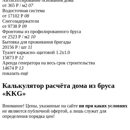
Антисептирование основания дома
от 365 Р / м2
07
Водосточная система
от 17102 Р
08
Снегозадержатели
от 9738 Р
09
Фронтоны из профилированного бруса
от 2523 Р / м2
10
Бытовка для проживания бригады
20156 Р
/ шт
11
Туалет каркасно–щитовой 1.2х1.0
15873 Р
12
Аренда генератора на весь срок строительства
14674 Р
13
показать ещё
Калькулятор расчёта дома из бруса
«KKG»
Внимание! Цены, указанные на сайте
ни при каких условиях
не являются публичной офертой, а лишь служат для
определения порядка цен!